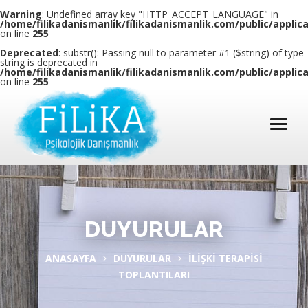
Warning
: Undefined array key "HTTP_ACCEPT_LANGUAGE" in
/home/filikadanismanlik/filikadanismanlik.com/public/applic
on line
255
Deprecated
: substr(): Passing null to parameter #1 ($string) of type
string is deprecated in
/home/filikadanismanlik/filikadanismanlik.com/public/applic
on line
255
DUYURULAR
ANASAYFA
DUYURULAR
İLIŞKI TERAPISI
TOPLANTILARI