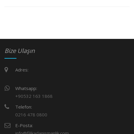
Bize Ulaşın
Adres:
Whatsapp:
+90532 163 1868
Telefon:
0216 478 0800
E-Posta:
info@filikadanismanlik.com