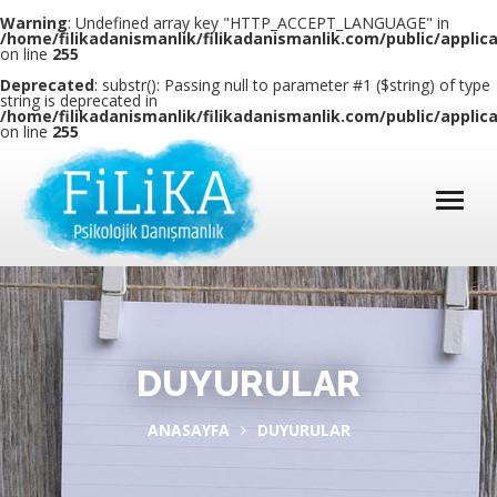
Warning
: Undefined array key "HTTP_ACCEPT_LANGUAGE" in
/home/filikadanismanlik/filikadanismanlik.com/public/applic
on line
255
Deprecated
: substr(): Passing null to parameter #1 ($string) of type
string is deprecated in
/home/filikadanismanlik/filikadanismanlik.com/public/applic
on line
255
DUYURULAR
ANASAYFA
DUYURULAR