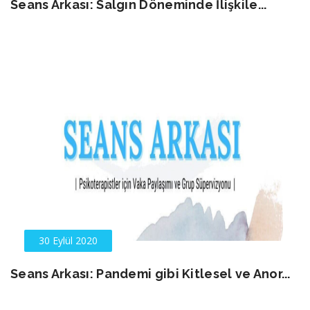
Seans Arkası: Salgın Döneminde İlişkile...
30 Eylül 2020
Seans Arkası: Pandemi gibi Kitlesel ve Anor...