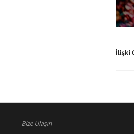
İlişk
Bize Ulaşın