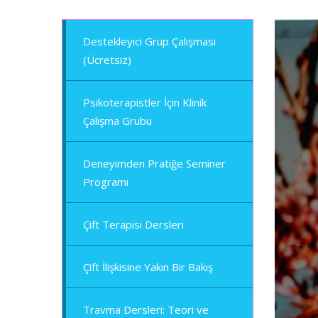
Destekleyici Grup Çalışması
(Ücretsiz)
Psikoterapistler İçin Klinik
Çalışma Grubu
Deneyimden Pratiğe Seminer
Programı
Çift Terapisi Dersleri
Çift İlişkisine Yakın Bir Bakış
Travma Dersleri: Teori ve