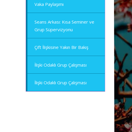
Vaka Paylaşımı
Seans Arkası: Kısa Seminer ve
Grup Süpervizyonu
Çift İlişkisine Yakın Bir Bakış
İlişki Odaklı Grup Çalışması
İlişki Odaklı Grup Çalışması