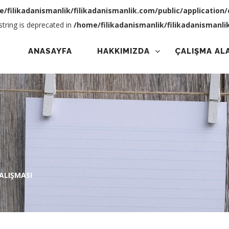
/filikadanismanlik/filikadanismanlik.com/public/application
 string is deprecated in
/home/filikadanismanlik/filikadanismanli
ANASAYFA
HAKKIMIZDA
ÇALIŞMA AL
ÇALIŞMASI